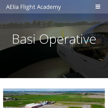
Vai
AElia Flight Academy
al
contenuto
Basi Operative